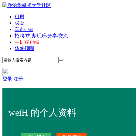
租房
买卖
车市
Cars
招聘/求助/玩乐/分享/交流
手机客户端
华盛顿圈
登录
注册
weiH 的个人资料